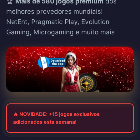
🏆
Mais de 580 jogos premium
dos
melhores provedores mundiais!
NetEnt, Pragmatic Play, Evolution
Gaming, Microgaming e muito mais
🔥
NOVIDADE:
+15 jogos exclusivos
adicionados esta semana!