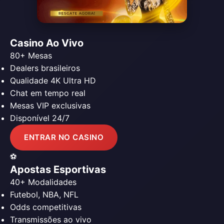
Casino Ao Vivo
80+ Mesas
Dealers brasileiros
Qualidade 4K Ultra HD
Chat em tempo real
Mesas VIP exclusivas
Disponível 24/7
ENTRAR NO CASINO
⚽
Apostas Esportivas
40+ Modalidades
Futebol, NBA, NFL
Odds competitivas
Transmissões ao vivo