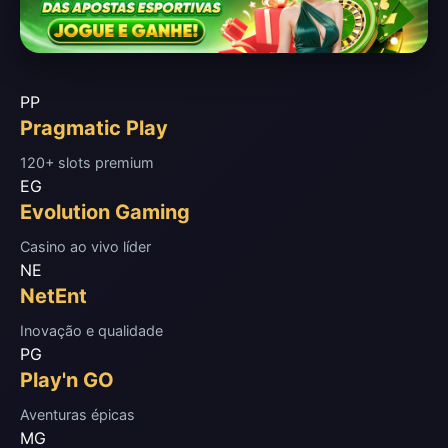
PP
Pragmatic Play
120+ slots premium
EG
Evolution Gaming
Casino ao vivo líder
NE
NetEnt
Inovação e qualidade
PG
Play'n GO
Aventuras épicas
MG