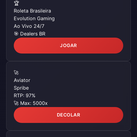
🏆
Roleta Brasileira
Evolution Gaming
Ao Vivo 24/7
🎯 Dealers BR
JOGAR
🚀
Aviator
Spribe
RTP: 97%
🚀 Max: 5000x
DECOLAR