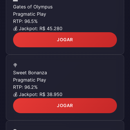
Gates of Olympus
Pragmatic Play
RTP: 96.5%
💰 Jackpot: R$ 45.280
JOGAR
🍭
Sweet Bonanza
Pragmatic Play
RTP: 96.2%
💰 Jackpot: R$ 38.950
JOGAR