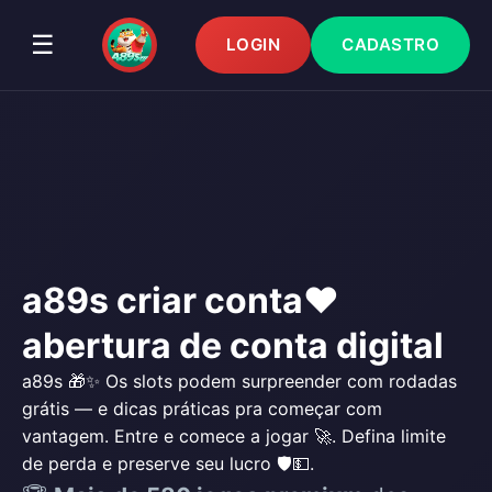
☰
LOGIN
CADASTRO
a89s criar conta❤️
abertura de conta digital
a89s 🎁✨ Os slots podem surpreender com rodadas
grátis — e dicas práticas pra começar com
vantagem. Entre e comece a jogar 🚀. Defina limite
de perda e preserve seu lucro 🛡️💵.