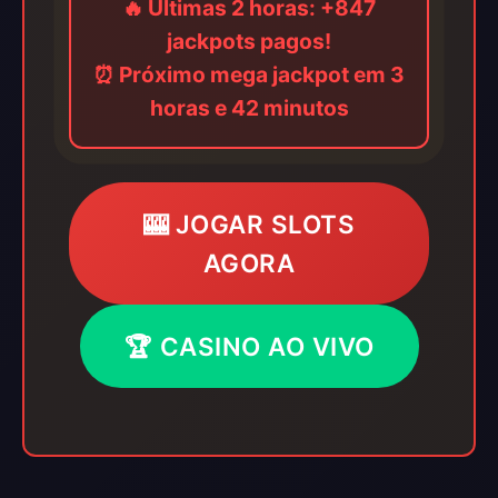
🔥 Últimas 2 horas: +847
jackpots pagos!
⏰ Próximo mega jackpot em 3
horas e 42 minutos
🎰 JOGAR SLOTS
AGORA
🏆 CASINO AO VIVO